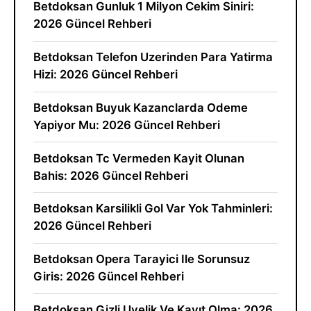
Betdoksan Gunluk 1 Milyon Cekim Siniri:
2026 Güncel Rehberi
Betdoksan Telefon Uzerinden Para Yatirma
Hizi: 2026 Güncel Rehberi
Betdoksan Buyuk Kazanclarda Odeme
Yapiyor Mu: 2026 Güncel Rehberi
Betdoksan Tc Vermeden Kayit Olunan
Bahis: 2026 Güncel Rehberi
Betdoksan Karsilikli Gol Var Yok Tahminleri:
2026 Güncel Rehberi
Betdoksan Opera Tarayici Ile Sorunsuz
Giris: 2026 Güncel Rehberi
Betdoksan Gizli Uyelik Ve Kayıt Olma: 2026