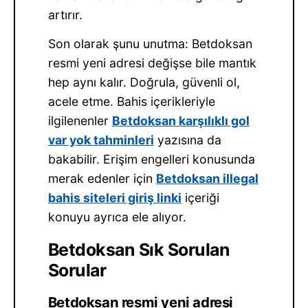
artırır.
Son olarak şunu unutma: Betdoksan
resmi yeni adresi değişse bile mantık
hep aynı kalır. Doğrula, güvenli ol,
acele etme. Bahis içerikleriyle
ilgilenenler
Betdoksan karşılıklı gol
var yok tahminleri
yazısına da
bakabilir. Erişim engelleri konusunda
merak edenler için
Betdoksan illegal
bahis siteleri giriş linki
içeriği
konuyu ayrıca ele alıyor.
Betdoksan Sık Sorulan
Sorular
Betdoksan resmi yeni adresi