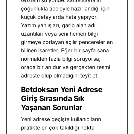
Gözlem şu yönde: sahte sayfalar
çoğunlukla aceleyle hazırlandığı için
küçük detaylarda hata yapıyor.
Yazım yanlışları, garip alan adı
uzantıları veya seni hemen bilgi
girmeye zorlayan açılır pencereler en
bilinen işaretler. Eğer bir sayfa sana
normalden fazla bilgi soruyorsa,
orada bir an dur ve gerçekten resmi
adreste olup olmadığını teyit et.
Betdoksan Yeni Adrese
Giriş Sırasında Sık
Yaşanan Sorunlar
Yeni adrese geçişte kullanıcıların
pratikte en çok takıldığı nokta