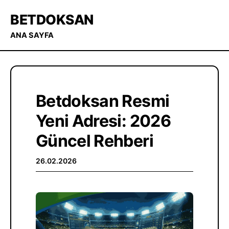
BETDOKSAN
ANA SAYFA
Betdoksan Resmi
Yeni Adresi: 2026
Güncel Rehberi
26.02.2026