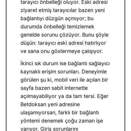
tarayıcı önbelleği oluyor. Eski adresi
ziyaret etmiş tarayıcılar bazen yeni
bağlantıyı düzgün açmıyor; bu
durumda önbelleği temizlemek
genelde sorunu çözüyor. Bunu şöyle
düşün: tarayıcı eski adresi hatırlıyor
ve sana onu göstermeye çalışıyor.
İkinci sık durum ise bağlantı sağlayıcı
kaynaklı erişim sorunları. Deneyimle
görülen şu ki, mobil veri ile açılan bir
sayfa bazen sabit internette
açılmayabiliyor ya da tam tersi. Eğer
Betdoksan yeni adresine
ulaşamıyorsan, farklı bir bağlantı
yöntemi denemek çoğu zaman işe
yarıyor. Giriş sorunlarını