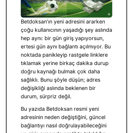
Betdoksan'ın yeni adresini ararken
çoğu kullanıcının yaşadığı şey aslında
hep aynı: bir gün giriş yapıyorsun,
ertesi gün aynı bağlantı açılmıyor. Bu
noktada panikleyip rastgele linklere
tıklamak yerine birkaç dakika durup
doğru kaynağı bulmak çok daha
sağlıklı. Bunu şöyle düşün; adres
değişikliği aslında beklenen bir
durum, sürpriz değil.
Bu yazıda Betdoksan resmi yeni
adresinin neden değiştiğini, güncel
bağlantıyı nasıl doğrulayabileceğini