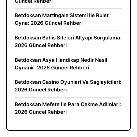
Güncel Rehberi
Betdoksan Martingale Sistemi Ile Rulet
Oyna: 2026 Güncel Rehberi
Betdoksan Bahis Siteleri Altyapi Sorgulama:
2026 Güncel Rehberi
Betdoksan Asya Handikap Nedir Nasil
Oynanir: 2026 Güncel Rehberi
Betdoksan Casino Oyunlari Ve Saglayicilari:
2026 Güncel Rehberi
Betdoksan Mefete Ile Para Cekme Adimlari:
2026 Güncel Rehberi