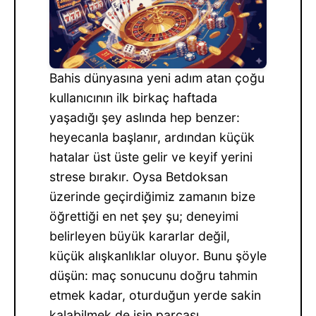
Bahis dünyasına yeni adım atan çoğu
kullanıcının ilk birkaç haftada
yaşadığı şey aslında hep benzer:
heyecanla başlanır, ardından küçük
hatalar üst üste gelir ve keyif yerini
strese bırakır. Oysa Betdoksan
üzerinde geçirdiğimiz zamanın bize
öğrettiği en net şey şu; deneyimi
belirleyen büyük kararlar değil,
küçük alışkanlıklar oluyor. Bunu şöyle
düşün: maç sonucunu doğru tahmin
etmek kadar, oturduğun yerde sakin
kalabilmek de işin parçası.