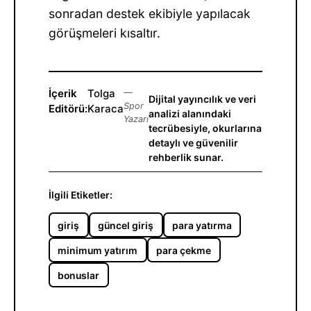
sonradan destek ekibiyle yapılacak
görüşmeleri kısaltır.
İçerik
Tolga
—
Dijital yayıncılık ve veri
Spor
Editörü:
Karaca
analizi alanındaki
Yazarı
tecrübesiyle, okurlarına
detaylı ve güvenilir
rehberlik sunar.
İlgili Etiketler:
giriş
güncel giriş
para yatırma
minimum yatırım
para çekme
bonuslar