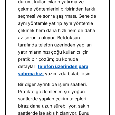
durum, kullanıcıların yatırma ve
çekme yöntemlerini birbirinden farklı
seçmesi ve sonra şaşırması. Genelde
aynı yöntemle yatırıp aynı yöntemle
çekmek hem daha hızlı hem de daha
az sorunlu oluyor. Betdoksan
tarafında telefon üzerinden yapılan
yatırımların hızı çoğu kullanıcı için
pratik bir çözüm; bu konuda
detayları
telefon üzerinden para
yatırma hızı
yazımızda bulabilirsin.
Bir diğer ayrıntı da işlem saatleri.
Pratikte gözlemlenen şu: yoğun
saatlerde yapılan çekim talepleri
biraz daha uzun sürebiliyor, sakin
saatlerde ise akış hızlanıyor. Bunu