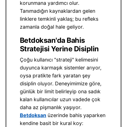
korunmana yardımcı olur.
Tanımadığın kaynaklardan gelen
linklere temkinli yaklaş; bu refleks
zamanla doğal hale geliyor.
Betdoksan'da Bahis
Stratejisi Yerine Disiplin
Çoğu kullanıcı "strateji" kelimesini
duyunca karmaşık sistemler arıyor,
oysa pratikte fark yaratan şey
disiplin oluyor. Deneyimimize göre,
günlük bir limit belirleyip ona sadık
kalan kullanıcılar uzun vadede çok
daha az pişmanlık yaşıyor.
Betdoksan
üzerinde bahis yaparken
kendine basit bir kural koy: