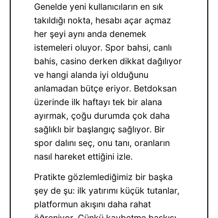
Genelde yeni kullanıcıların en sık
takıldığı nokta, hesabı açar açmaz
her şeyi aynı anda denemek
istemeleri oluyor. Spor bahsi, canlı
bahis, casino derken dikkat dağılıyor
ve hangi alanda iyi olduğunu
anlamadan bütçe eriyor. Betdoksan
üzerinde ilk haftayı tek bir alana
ayırmak, çoğu durumda çok daha
sağlıklı bir başlangıç sağlıyor. Bir
spor dalını seç, onu tanı, oranların
nasıl hareket ettiğini izle.
Pratikte gözlemlediğimiz bir başka
şey de şu: ilk yatırımı küçük tutanlar,
platformun akışını daha rahat
öğreniyor. Çünkü kaybetme baskısı