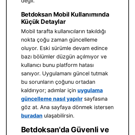
değil.
Betdoksan Mobil Kullanımında
Küçük Detaylar
Mobil tarafta kullanıcıların takıldığı
nokta çoğu zaman güncelleme
oluyor. Eski sürümle devam edince
bazı bölümler düzgün açılmıyor ve
kullanıcı bunu platform hatası
sanıyor. Uygulamanı güncel tutmak
bu sorunların çoğunu ortadan
kaldırıyor; adımlar için
uygulama
güncelleme nasıl yapılır
sayfasına
göz at. Ana sayfaya dönmek istersen
buradan
ulaşabilirsin.
Betdoksan'da Güvenli ve