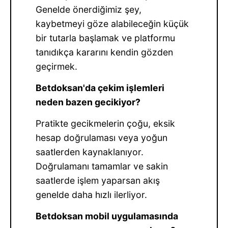
Genelde önerdiğimiz şey,
kaybetmeyi göze alabileceğin küçük
bir tutarla başlamak ve platformu
tanıdıkça kararını kendin gözden
geçirmek.
Betdoksan'da çekim işlemleri
neden bazen gecikiyor?
Pratikte gecikmelerin çoğu, eksik
hesap doğrulaması veya yoğun
saatlerden kaynaklanıyor.
Doğrulamanı tamamlar ve sakin
saatlerde işlem yaparsan akış
genelde daha hızlı ilerliyor.
Betdoksan mobil uygulamasında