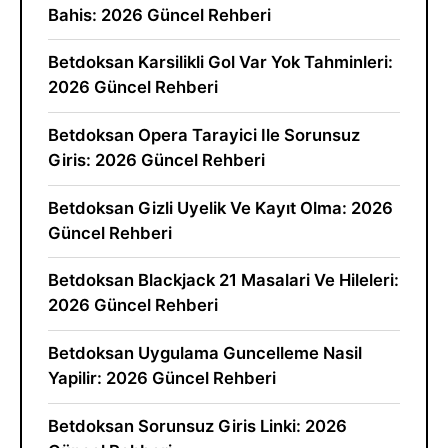
Bahis: 2026 Güncel Rehberi
Betdoksan Karsilikli Gol Var Yok Tahminleri:
2026 Güncel Rehberi
Betdoksan Opera Tarayici Ile Sorunsuz
Giris: 2026 Güncel Rehberi
Betdoksan Gizli Uyelik Ve Kayıt Olma: 2026
Güncel Rehberi
Betdoksan Blackjack 21 Masalari Ve Hileleri:
2026 Güncel Rehberi
Betdoksan Uygulama Guncelleme Nasil
Yapilir: 2026 Güncel Rehberi
Betdoksan Sorunsuz Giris Linki: 2026