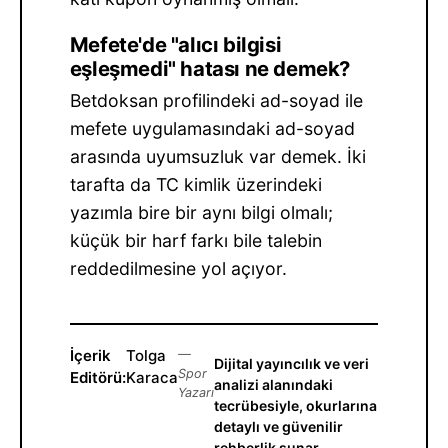
Mefete'de "alıcı bilgisi
eşleşmedi" hatası ne demek?
Betdoksan profilindeki ad-soyad ile
mefete uygulamasındaki ad-soyad
arasında uyumsuzluk var demek. İki
tarafta da TC kimlik üzerindeki
yazımla bire bir aynı bilgi olmalı;
küçük bir harf farkı bile talebin
reddedilmesine yol açıyor.
İçerik
Tolga
—
Dijital yayıncılık ve veri
Spor
Editörü:
Karaca
analizi alanındaki
Yazarı
tecrübesiyle, okurlarına
detaylı ve güvenilir
rehberlik sunar.