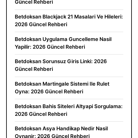
Güncel Rehberi
Betdoksan Blackjack 21 Masalari Ve Hileleri:
2026 Güncel Rehberi
Betdoksan Uygulama Guncelleme Nasil
Yapilir: 2026 Güncel Rehberi
Betdoksan Sorunsuz Giris Linki: 2026
Güncel Rehberi
Betdoksan Martingale Sistemi Ile Rulet
Oyna: 2026 Güncel Rehberi
Betdoksan Bahis Siteleri Altyapi Sorgulama:
2026 Güncel Rehberi
Betdoksan Asya Handikap Nedir Nasil
Oynanir: 2026 Güncel Rehberi