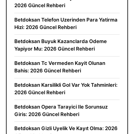
2026 Güncel Rehberi
Betdoksan Telefon Uzerinden Para Yatirma
Hizi: 2026 Güncel Rehberi
Betdoksan Buyuk Kazanclarda Odeme
Yapiyor Mu: 2026 Güncel Rehberi
Betdoksan Tc Vermeden Kayit Olunan
Bahis: 2026 Güncel Rehberi
Betdoksan Karsilikli Gol Var Yok Tahminleri:
2026 Güncel Rehberi
Betdoksan Opera Tarayici Ile Sorunsuz
Giris: 2026 Güncel Rehberi
Betdoksan Gizli Uyelik Ve Kayıt Olma: 2026