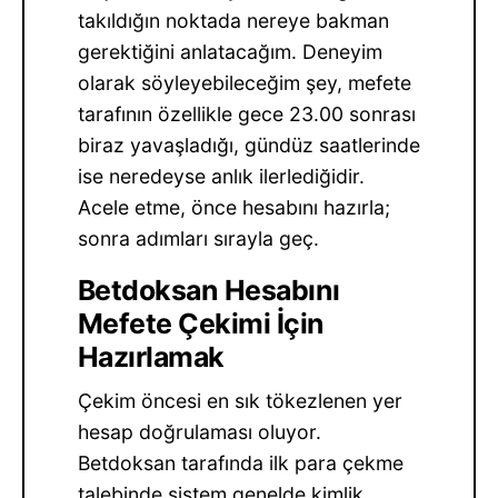
takıldığın noktada nereye bakman
gerektiğini anlatacağım. Deneyim
olarak söyleyebileceğim şey, mefete
tarafının özellikle gece 23.00 sonrası
biraz yavaşladığı, gündüz saatlerinde
ise neredeyse anlık ilerlediğidir.
Acele etme, önce hesabını hazırla;
sonra adımları sırayla geç.
Betdoksan Hesabını
Mefete Çekimi İçin
Hazırlamak
Çekim öncesi en sık tökezlenen yer
hesap doğrulaması oluyor.
Betdoksan tarafında ilk para çekme
talebinde sistem genelde kimlik