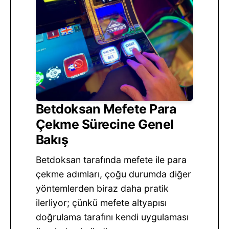
Betdoksan Mefete Para
Çekme Sürecine Genel
Bakış
Betdoksan tarafında mefete ile para
çekme adımları, çoğu durumda diğer
yöntemlerden biraz daha pratik
ilerliyor; çünkü mefete altyapısı
doğrulama tarafını kendi uygulaması