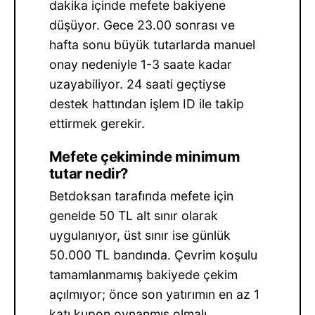
dakika içinde mefete bakiyene
düşüyor. Gece 23.00 sonrası ve
hafta sonu büyük tutarlarda manuel
onay nedeniyle 1-3 saate kadar
uzayabiliyor. 24 saati geçtiyse
destek hattından işlem ID ile takip
ettirmek gerekir.
Mefete çekiminde minimum
tutar nedir?
Betdoksan tarafında mefete için
genelde 50 TL alt sınır olarak
uygulanıyor, üst sınır ise günlük
50.000 TL bandında. Çevrim koşulu
tamamlanmamış bakiyede çekim
açılmıyor; önce son yatırımın en az 1
katı kupon oynanmış olmalı.