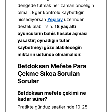
dengede tutmak her zaman önceliğin
olmalı. Eğer kontrolü kaybettiğini
hissediyorsan
Yeşilay
üzerinden
destek alabilirsin.
18 yaş altı
oyuncuların bahis hesabı açması
yasaktır; oynadığın tutar
kaybetmeyi göze alabileceğin
miktarın üstünde olmamalıdır.
Betdoksan Mefete Para
Çekme Sıkça Sorulan
Sorular
Betdoksan mefete çekimi ne
kadar sürer?
Pratikte gündüz saatlerinde 10-25